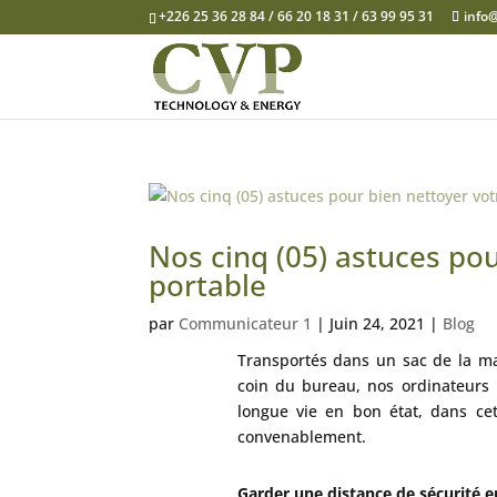
+226 25 36 28 84 / 66 20 18 31 / 63 99 95 31
info
Nos cinq (05) astuces po
portable
par
Communicateur 1
|
Juin 24, 2021
|
Blog
Transportés dans un sac de la ma
coin du bureau, nos ordinateurs 
longue vie en bon état, dans cet
convenablement.
Garder une distance de sécurité en