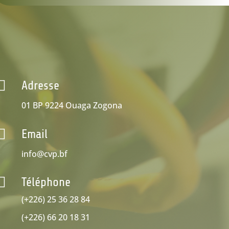

Adresse
01 BP 9224 Ouaga Zogona

Email
info@cvp.bf

Téléphone
(+226) 25 36 28 84
(+226) 66 20 18 31