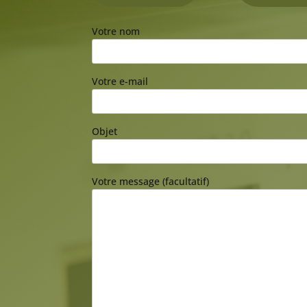
Votre nom
Votre e-mail
Objet
Votre message (facultatif)