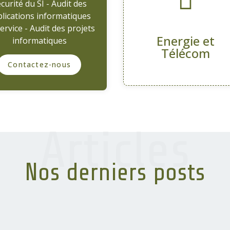
curité du SI - Audit des
lications informatiques
ervice - Audit des projets
Energie et
informatiques
Télécom
Contactez-nous
Articles
Nos derniers posts