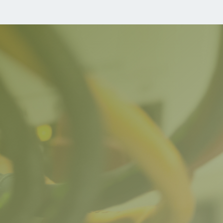
POUR OBTENIR VOTRE DEVIS

Adresse
01 BP 9224 Ouaga Zogona

Email
info@cvp.bf

Téléphone