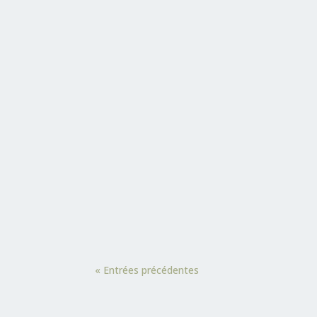
est...
Du lundi 22 au vendredi 26 avril 2024, 
SONABEL sur l'utilisation de Microsoft 
« Entrées précédentes