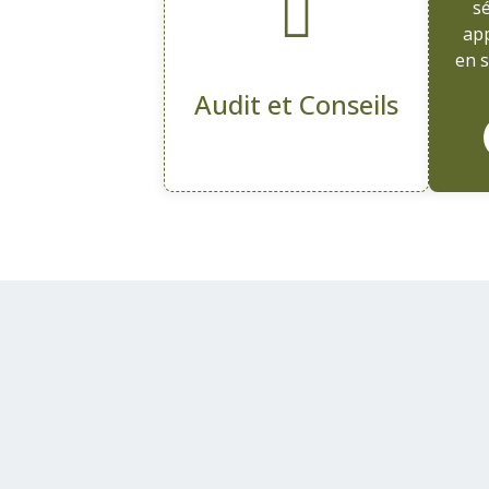
sé
app
en s
Audit et Conseils