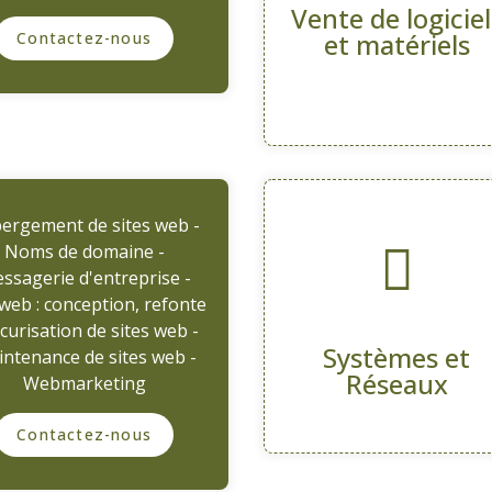
Vente de logiciel
et matériels
Contactez-nous
ergement de sites web -
Noms de domaine -
ssagerie d'entreprise -
 web : conception, refonte
écurisation de sites web -
Systèmes et
ntenance de sites web -
Réseaux
Webmarketing
Contactez-nous