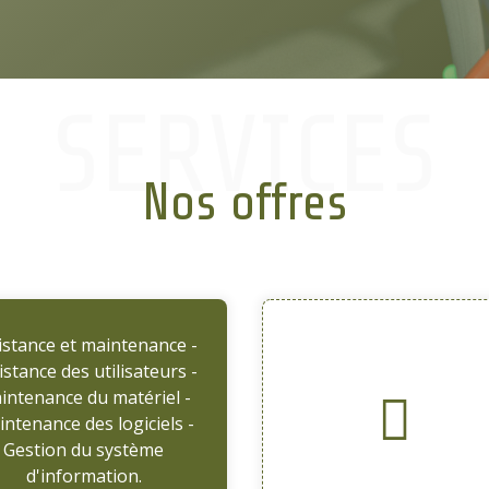
OUS
SERVICES
Nos offres
istance et maintenance -
istance des utilisateurs -
intenance du matériel -
ntenance des logiciels -
Gestion du système
d'information.