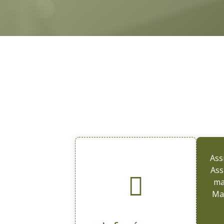
CONTACTEZ-N
Ass
Ass
ma
Mai