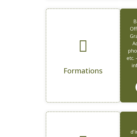
B
Off
Gr
Ad
pho
etc.
in
Formations
d'