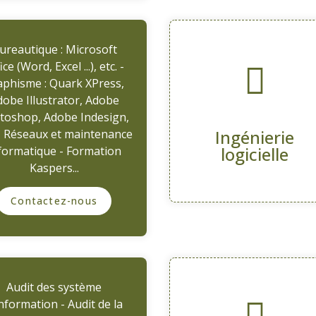
ureautique : Microsoft
ice (Word, Excel ...), etc. -
aphisme : Quark XPress,
obe Illustrator, Adobe
toshop, Adobe Indesign,
Ingénierie
 - Réseaux et maintenance
logicielle
formatique - Formation
Kaspers...
Contactez-nous
Audit des système
information - Audit de la