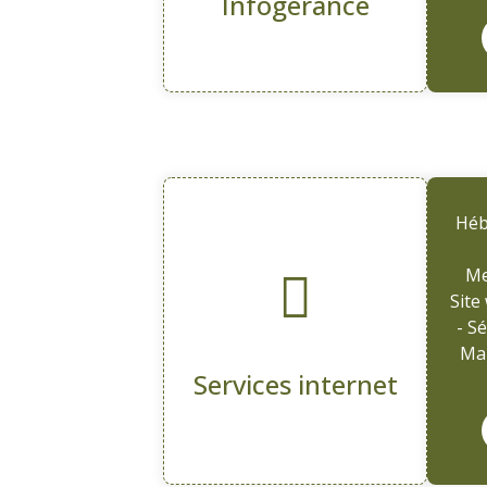
Infogérance
Héb
Me
Site
- S
Mai
Services internet