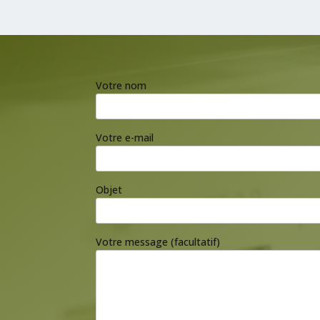
Votre nom
Votre e-mail
Objet
Votre message (facultatif)