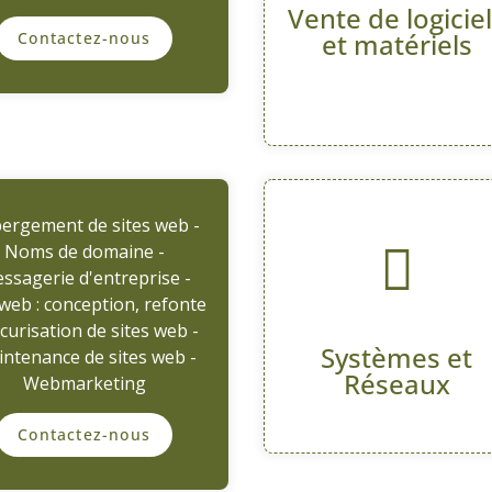
Vente de logicie
et matériels
Contactez-nous
ergement de sites web -
Noms de domaine -
ssagerie d'entreprise -
 web : conception, refonte
écurisation de sites web -
Systèmes et
ntenance de sites web -
Réseaux
Webmarketing
Contactez-nous