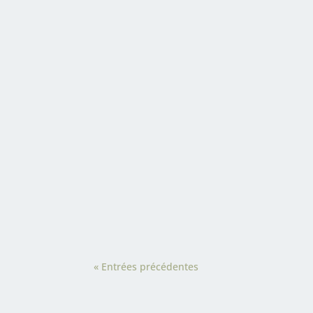
est...
Du lundi 22 au vendredi 26 avril 2024, 
SONABEL sur l'utilisation de Microsoft 
« Entrées précédentes