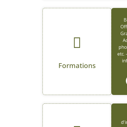
B
Off
Gr
Ad
pho
etc.
in
Formations
d'