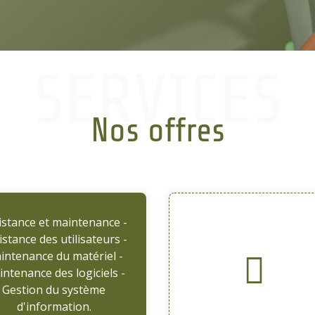
OUS
SERVICES
Nos offres
istance et maintenance -
istance des utilisateurs -
intenance du matériel -
ntenance des logiciels -
Gestion du système
d'information.