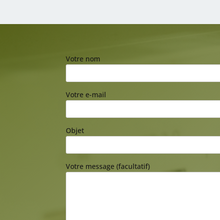
Votre nom
Votre e-mail
Objet
Votre message (facultatif)