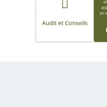
sé
app
en s
Audit et Conseils