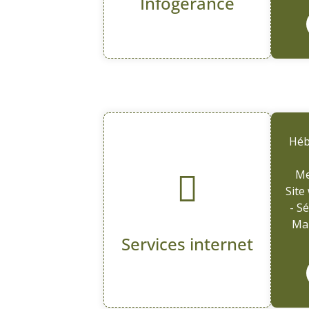
Infogérance
Héb
Me
Site
- S
Mai
Services internet