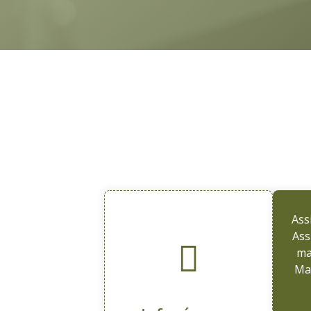
CONTACTEZ-N
Ass
Ass
ma
Mai