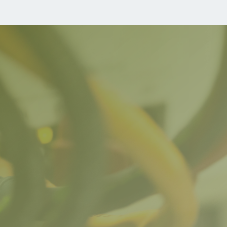
POUR OBTENIR VOTRE DEVIS

Adresse
01 BP 9224 Ouaga Zogona

Email
info@cvp.bf

Téléphone