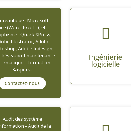
ureautique : Microsoft
ice (Word, Excel ...), etc. -
aphisme : Quark XPress,
obe Illustrator, Adobe
toshop, Adobe Indesign,
Ingénierie
 - Réseaux et maintenance
logicielle
formatique - Formation
Kaspers...
Contactez-nous
Audit des système
information - Audit de la