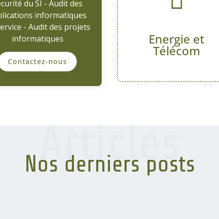
curité du SI - Audit des
lications informatiques
ervice - Audit des projets
Energie et
informatiques
Télécom
Contactez-nous
Articles
Nos derniers posts